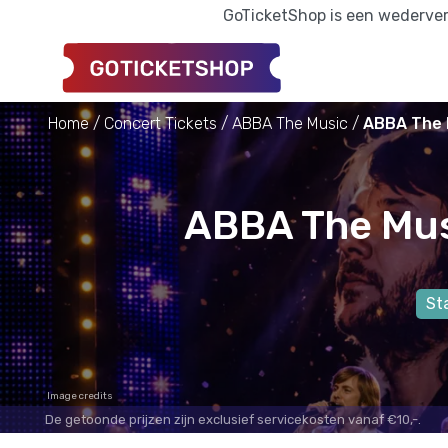
GoTicketShop is een wederverk
Home
Concert Tickets
ABBA The Music
ABBA The M
ABBA The Mus
St
Image credits
De getoonde prijzen zijn exclusief servicekosten vanaf €10,-.