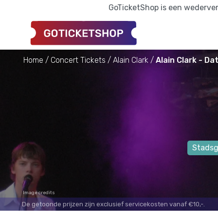
GoTicketShop is een wederverk
Home
Concert Tickets
Alain Clark
Alain Clark - Da
Stadsg
Image credits
De getoonde prijzen zijn exclusief servicekosten vanaf €10,-.