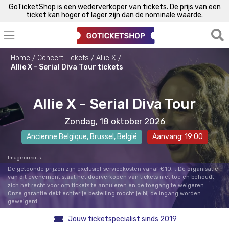
GoTicketShop is een wederverkoper van tickets. De prijs van een
ticket kan hoger of lager zijn dan de nominale waarde.
Home
Concert Tickets
Allie X
Allie X - Serial Diva Tour tickets
Allie X - Serial Diva Tour
Zondag, 18 oktober 2026
Ancienne Belgique
,
Brussel
, België
Aanvang: 19:00
Image credits
De getoonde prijzen zijn exclusief servicekosten vanaf €10,-. De organisatie
van dit evenement staat het doorverkopen van tickets niet toe en behoudt
zich het recht voor om tickets te annuleren en de toegang te weigeren.
Onze garantie dekt echter je bestelling mocht je bij de ingang worden
geweigerd.
Jouw ticketspecialist sinds 2019