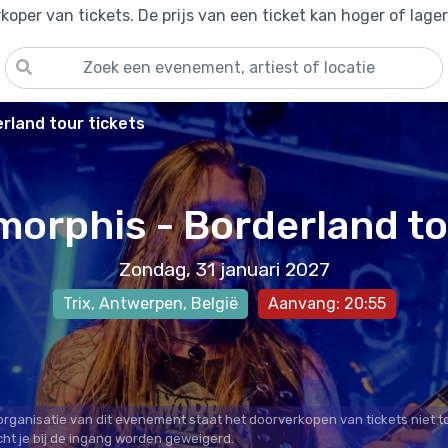
oper van tickets. De prijs van een ticket kan hoger of lage
rland tour tickets
orphis - Borderland t
Zondag, 31 januari 2027
Trix
,
Antwerpen
, België
Aanvang: 20:55
 organisatie van dit evenement staat het doorverkopen van tickets niet t
cht je bij de ingang worden geweigerd.