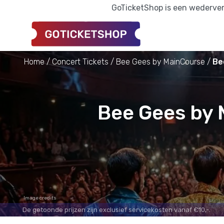
GoTicketShop is een wederverk
Home
Concert Tickets
Bee Gees by MainCourse
Be
Bee Gees by 
Image credits
De getoonde prijzen zijn exclusief servicekosten vanaf €10,-.