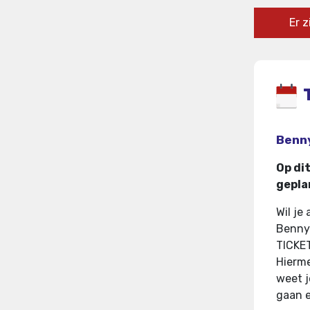
Er 
Benny
Op di
gepla
Wil je
Benny 
TICKE
Hierme
weet j
gaan e