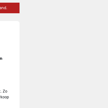
and.
en
t
.
Zo
rkoop