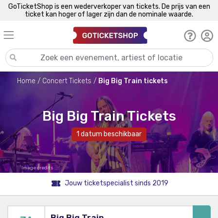
GoTicketShop is een wederverkoper van tickets. De prijs van een
ticket kan hoger of lager zijn dan de nominale waarde.
Home
Concert Tickets
Big Big Train tickets
Big Big Train Tickets
1 datum beschikbaar
Image credits
Jouw ticketspecialist sinds 2019
Big Big Train