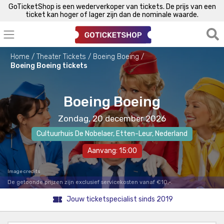
GoTicketShop is een wederverkoper van tickets. De prijs van een
ticket kan hoger of lager zijn dan de nominale waarde.
Home
Theater Tickets
Boeing Boeing
Boeing Boeing tickets
Boeing Boeing
Zondag, 20 december 2026
Cultuurhuis De Nobelaer
,
Etten-Leur
, Nederland
Aanvang: 15:00
Image credits
De getoonde prijzen zijn exclusief servicekosten vanaf €10,-.
Jouw ticketspecialist sinds 2019