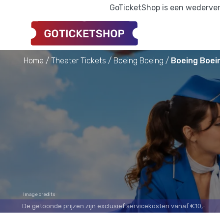
GoTicketShop is een wederverk
Home
Theater Tickets
Boeing Boeing
Boeing Boein
Image credits
De getoonde prijzen zijn exclusief servicekosten vanaf €10,-.