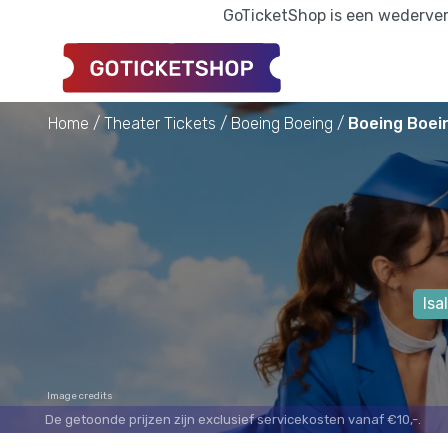
GoTicketShop is een wederverk
Home
Theater Tickets
Boeing Boeing
Boeing Boein
Isa
Image credits
De getoonde prijzen zijn exclusief servicekosten vanaf €10,-.