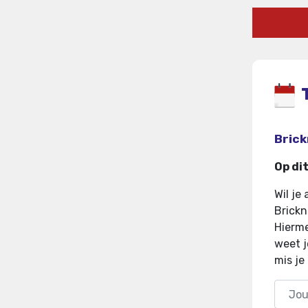
Brick
Op di
Wil je
Brickn
Hierme
weet j
mis je