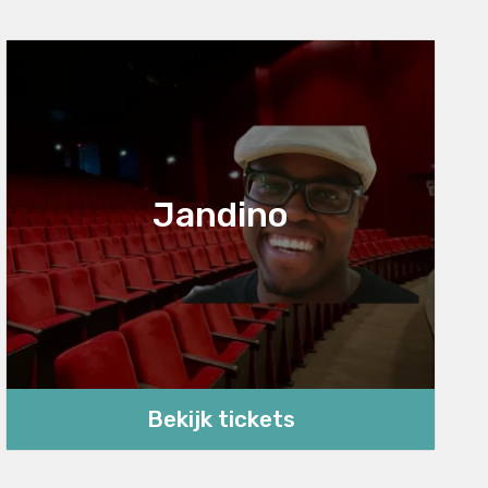
Jandino
Bekijk tickets