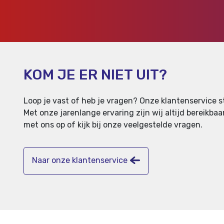
KOM JE ER NIET UIT?
Loop je vast of heb je vragen? Onze klantenservice st
Met onze jarenlange ervaring zijn wij altijd bereikb
met ons op of kijk bij onze veelgestelde vragen.
Naar onze klantenservice