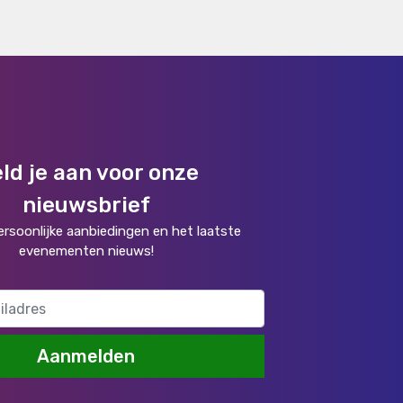
ld je aan voor onze
nieuwsbrief
rsoonlijke aanbiedingen en het laatste
evenementen nieuws!
Aanmelden