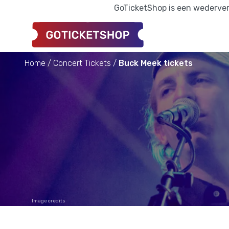
GoTicketShop is een wederverk
Home
Concert Tickets
Buck Meek tickets
Image credits