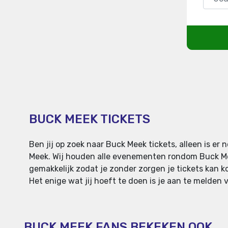
BUCK MEEK TICKETS
Ben jij op zoek naar Buck Meek tickets, alleen is 
Meek. Wij houden alle evenementen rondom Buck Meek
gemakkelijk zodat je zonder zorgen je tickets kan ko
Het enige wat jij hoeft te doen is je aan te melden 
BUCK MEEK FANS BEKEKEN OOK