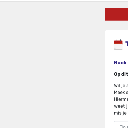
Buck 
Op di
Wil je
Meek s
Hierme
weet j
mis je