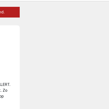
nd.
ALERT.
t
.
Zo
op