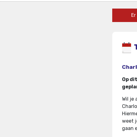
Er
Charl
Op di
gepla
Wil je
Charlo
Hierme
weet j
gaan e