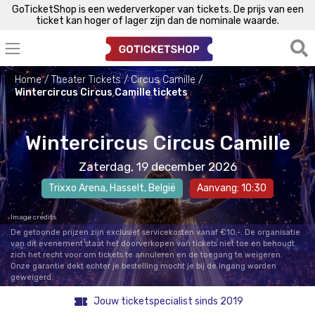
GoTicketShop is een wederverkoper van tickets. De prijs van een
ticket kan hoger of lager zijn dan de nominale waarde.
Home
Theater Tickets
Circus Camille
Wintercircus Circus Camille tickets
Wintercircus Circus Camille
Zaterdag, 19 december 2026
Trixxo Arena
,
Hasselt
, België
Aanvang: 10:30
Image credits
De getoonde prijzen zijn exclusief servicekosten vanaf €10,-. De organisatie
van dit evenement staat het doorverkopen van tickets niet toe en behoudt
zich het recht voor om tickets te annuleren en de toegang te weigeren.
Onze garantie dekt echter je bestelling mocht je bij de ingang worden
geweigerd.
Jouw ticketspecialist sinds 2019