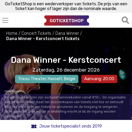
GoTicketShop is een wederverkoper van tickets. De prijs van een
ticket kan hoger of lager zijn dan de nominale waarde.
Home
Concert Tickets
Dana Winner
Dana Winner - Kerstconcert tickets
Dana Winner - Kerstconcert
Zaterdag, 26 december 2026
Trixxo Theater
,
Hasselt
, België
Aanvang: 20:00
Image credits
De getoonde prijzen zijn exclusief servicekosten vanaf €10,-. De organisatie
van dit evenement staat het doorverkopen van tickets niet toe en behoudt
zich het recht voor om tickets te annuleren en de toegang te weigeren.
Onze garantie dekt echter je bestelling mocht je bij de ingang worden
geweigerd.
Jouw ticketspecialist sinds 2019