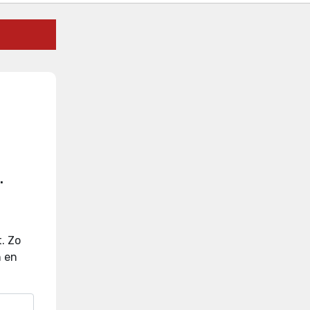
.
t
.
Zo
n en