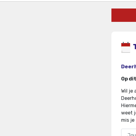
Deerh
Op di
Wil je
Deerho
Hierme
weet j
mis je