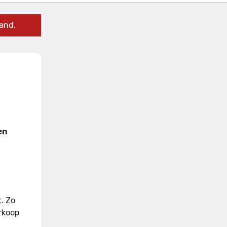
and.
en
t
.
Zo
erkoop