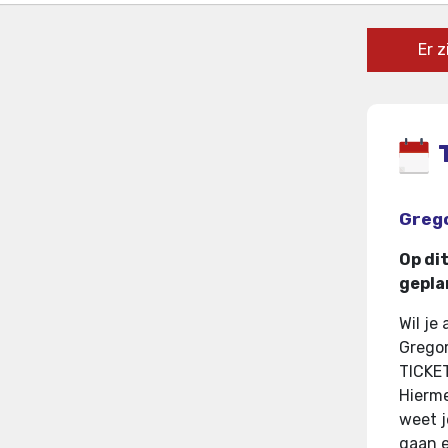
Er 
Grego
Op di
gepla
Wil je
Gregor
TICKE
Hierme
weet j
gaan e