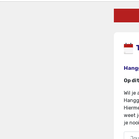
Hangg
Op di
Wil je
Hangga
Hierme
weet j
je noo