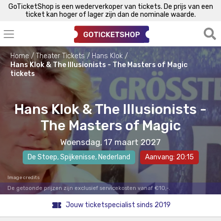
GoTicketShop is een wederverkoper van tickets. De prijs van een
ticket kan hoger of lager zijn dan de nominale waarde.
Home
Theater Tickets
Hans Klok
Hans Klok & The Illusionists - The Masters of Magic
tickets
Hans Klok & The Illusionists -
The Masters of Magic
Woensdag, 17 maart 2027
De Stoep
,
Spijkenisse
, Nederland
Aanvang: 20:15
Image credits
De getoonde prijzen zijn exclusief servicekosten vanaf €10,-.
Jouw ticketspecialist sinds 2019