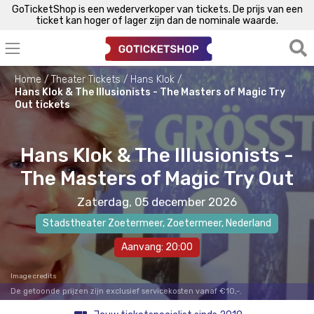
GoTicketShop is een wederverkoper van tickets. De prijs van een
ticket kan hoger of lager zijn dan de nominale waarde.
Home
Theater Tickets
Hans Klok
Hans Klok & The Illusionists - The Masters of Magic Try
Out tickets
Hans Klok & The Illusionists -
The Masters of Magic Try Out
Zaterdag, 05 december 2026
Stadstheater Zoetermeer
,
Zoetermeer
, Nederland
Aanvang: 20:00
Image credits
De getoonde prijzen zijn exclusief servicekosten vanaf €10,-.