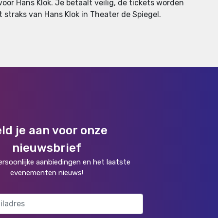
oor Hans Klok. Je betaalt veilig, de tickets worden
et straks van Hans Klok in Theater de Spiegel.
ld je aan voor onze
nieuwsbrief
rsoonlijke aanbiedingen en het laatste
evenementen nieuws!