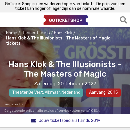
GoTicketShop is een wederverkoper van tickets. De prijs van een
ticket kan hoger of lager zijn dan de nominale waarde.
Home
Theater Tickets
Hans Klok
Hans Klok & The Illusionists - The Masters of Magic
tickets
Hans Klok & The Illusionists -
The Masters of Magic
Zaterdag, 20 februari 2027
Theater De Vest
,
Alkmaar
, Nederland
Aanvang: 20:15
Image credits
De getoonde prijzen zijn exclusief servicekosten vanaf €10,-.
Jouw ticketspecialist sinds 2019