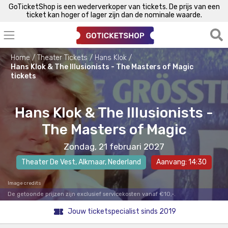
GoTicketShop is een wederverkoper van tickets. De prijs van een
ticket kan hoger of lager zijn dan de nominale waarde.
Home
Theater Tickets
Hans Klok
Hans Klok & The Illusionists - The Masters of Magic
tickets
Hans Klok & The Illusionists -
The Masters of Magic
Zondag, 21 februari 2027
Theater De Vest
,
Alkmaar
, Nederland
Aanvang: 14:30
Image credits
De getoonde prijzen zijn exclusief servicekosten vanaf €10,-.
Jouw ticketspecialist sinds 2019