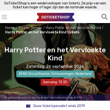
GoTicketShop is een wederverkoper van tickets. De prijs van een
ticket kan hoger of lager zijn dan de nominale waarde.
Home
Theater Tickets
Harry Potter en het Vervloekte Kind
Harry Potter en het Vervloekte Kind tickets
Harry Potter en het Vervloekte
Kind
Zaterdag, 26 september 2026
AFAS Circustheater
,
Scheveningen
, Nederland
Aanvang: 13:30
Image credits
De getoonde prijzen zijn exclusief servicekosten vanaf €10,-.
Jouw ticketspecialist sinds 2019