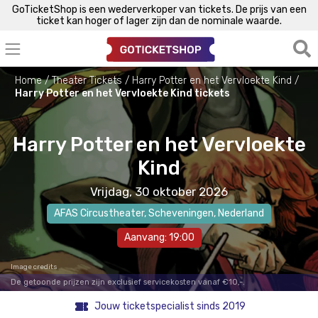
GoTicketShop is een wederverkoper van tickets. De prijs van een
ticket kan hoger of lager zijn dan de nominale waarde.
Home
Theater Tickets
Harry Potter en het Vervloekte Kind
Harry Potter en het Vervloekte Kind tickets
Harry Potter en het Vervloekte
Kind
Vrijdag, 30 oktober 2026
AFAS Circustheater
,
Scheveningen
, Nederland
Aanvang: 19:00
Image credits
De getoonde prijzen zijn exclusief servicekosten vanaf €10,-.
Jouw ticketspecialist sinds 2019