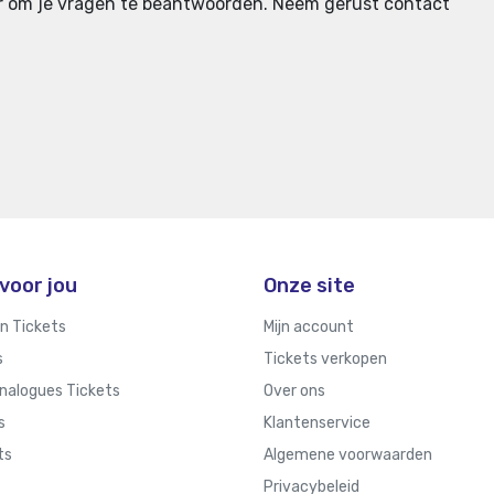
aar om je vragen te beantwoorden.
Neem gerust contact
voor jou
Onze site
n Tickets
Mijn account
s
Tickets verkopen
nalogues Tickets
Over ons
s
Klantenservice
ts
Algemene voorwaarden
Privacybeleid