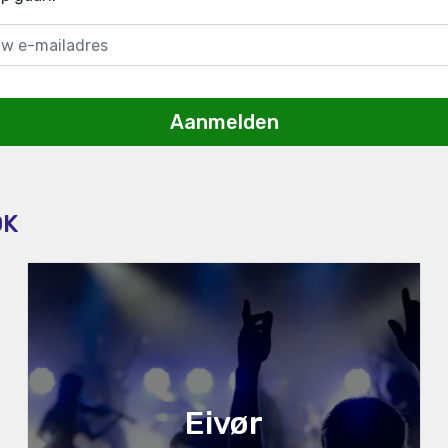
Aanmelden
OK
Eivør