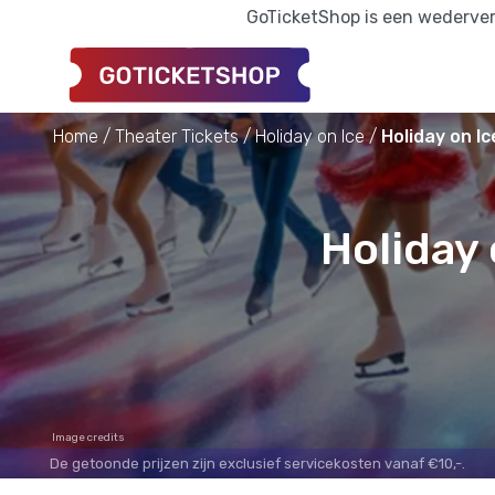
GoTicketShop is een wederverk
Home
Theater Tickets
Holiday on Ice
Holiday on I
Holiday
Image credits
De getoonde prijzen zijn exclusief servicekosten vanaf €10,-.