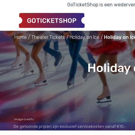
GoTicketShop is een wederverk
Home
Theater Tickets
Holiday on Ice
Holiday on I
Holiday
Image credits
De getoonde prijzen zijn exclusief servicekosten vanaf €10,-.