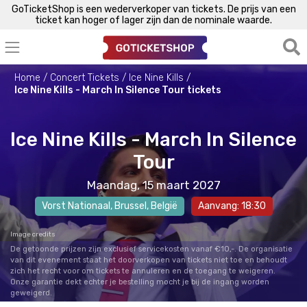
GoTicketShop is een wederverkoper van tickets. De prijs van een
ticket kan hoger of lager zijn dan de nominale waarde.
Home
Concert Tickets
Ice Nine Kills
Ice Nine Kills - March In Silence Tour tickets
Ice Nine Kills - March In Silence
Tour
Maandag, 15 maart 2027
Vorst Nationaal
,
Brussel
, België
Aanvang: 18:30
Image credits
De getoonde prijzen zijn exclusief servicekosten vanaf €10,-. De organisatie
van dit evenement staat het doorverkopen van tickets niet toe en behoudt
zich het recht voor om tickets te annuleren en de toegang te weigeren.
Onze garantie dekt echter je bestelling mocht je bij de ingang worden
geweigerd.