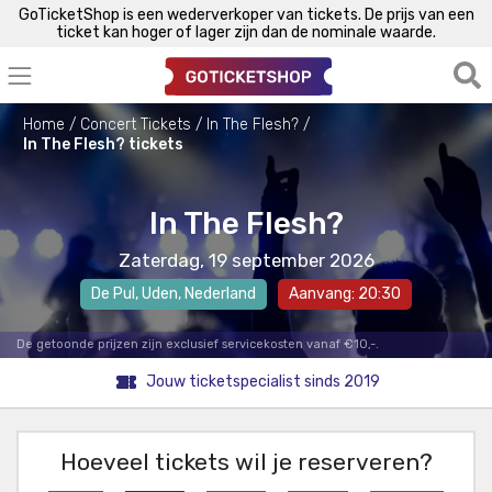
GoTicketShop is een wederverkoper van tickets. De prijs van een
ticket kan hoger of lager zijn dan de nominale waarde.
Home
Concert Tickets
In The Flesh?
In The Flesh? tickets
In The Flesh?
Zaterdag, 19 september 2026
De Pul
,
Uden
, Nederland
Aanvang: 20:30
De getoonde prijzen zijn exclusief servicekosten vanaf €10,-.
Jouw ticketspecialist sinds 2019
Hoeveel tickets wil je reserveren?