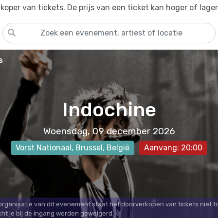
oper van tickets. De prijs van een ticket kan hoger of lage
s
Indochine
Woensdag, 09 december 2026
Vorst Nationaal
,
Brussel
, België
Aanvang: 20:00
 organisatie van dit evenement staat het doorverkopen van tickets niet t
cht je bij de ingang worden geweigerd.