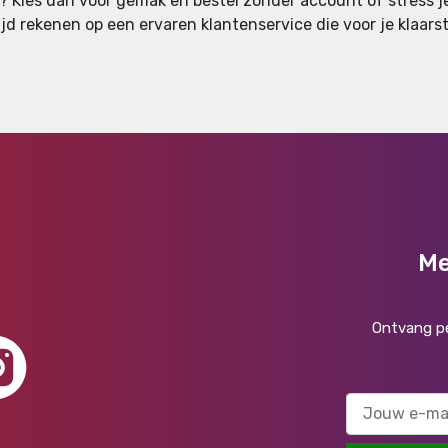
an? Kies dan voor gemak en bestel zonder account of stress je 
d rekenen op een ervaren klantenservice die voor je klaarst
Me
Ontvang pe