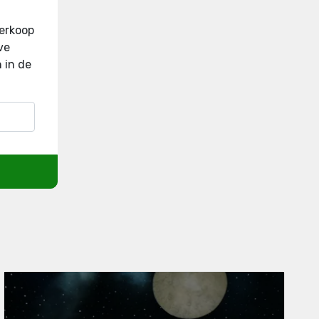
verkoop
ve
 in de