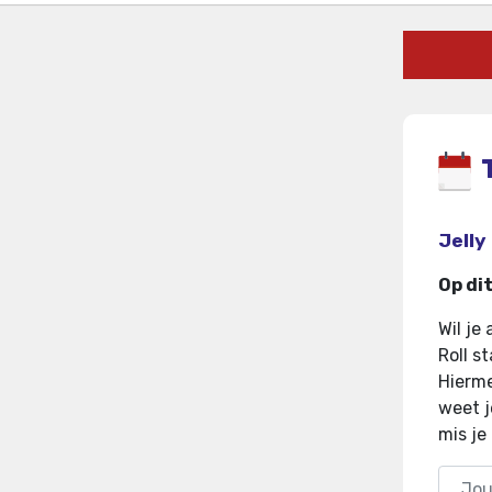
Jelly
Op di
Wil je
Roll s
Hierme
weet j
mis je