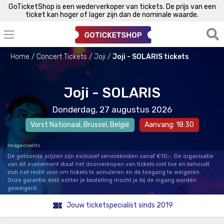
GoTicketShop is een wederverkoper van tickets. De prijs van een
ticket kan hoger of lager zijn dan de nominale waarde.
Home
Concert Tickets
Joji
Joji - SOLARIS tickets
Joji - SOLARIS
Donderdag, 27 augustus 2026
Vorst Nationaal
,
Brussel
, België
Aanvang: 18:30
Image credits
De getoonde prijzen zijn exclusief servicekosten vanaf €10,-. De organisatie
van dit evenement staat het doorverkopen van tickets niet toe en behoudt
zich het recht voor om tickets te annuleren en de toegang te weigeren.
Onze garantie dekt echter je bestelling mocht je bij de ingang worden
geweigerd.
Jouw ticketspecialist sinds 2019