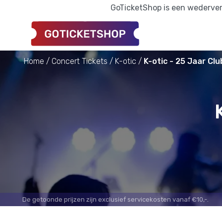
GoTicketShop is een wederverk
Home
Concert Tickets
K-otic
K-otic - 25 Jaar Clu
De getoonde prijzen zijn exclusief servicekosten vanaf €10,-.