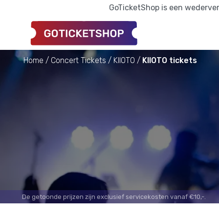
GoTicketShop is een wederverk
Home
Concert Tickets
KIIOTO
KIIOTO tickets
De getoonde prijzen zijn exclusief servicekosten vanaf €10,-.