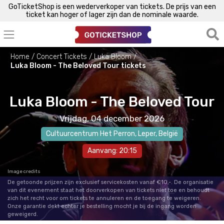
GoTicketShop is een wederverkoper van tickets. De prijs van een
ticket kan hoger of lager zijn dan de nominale waarde.
Home
Concert Tickets
Luka Bloom
Luka Bloom - The Beloved Tour tickets
Luka Bloom - The Beloved Tour
Vrijdag, 04 december 2026
Cultuurcentrum Het Perron
,
Leper
, België
Aanvang: 20:15
Image credits
De getoonde prijzen zijn exclusief servicekosten vanaf €10,-. De organisatie
van dit evenement staat het doorverkopen van tickets niet toe en behoudt
zich het recht voor om tickets te annuleren en de toegang te weigeren.
Onze garantie dekt echter je bestelling mocht je bij de ingang worden
geweigerd.