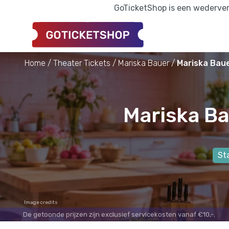
GoTicketShop is een wederverk
Home
Theater Tickets
Mariska Bauer
Mariska Baue
Mariska Ba
St
Image credits
De getoonde prijzen zijn exclusief servicekosten vanaf €10,-.