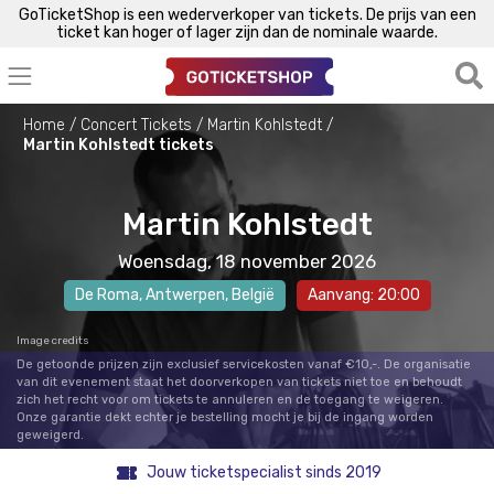
GoTicketShop is een wederverkoper van tickets. De prijs van een
ticket kan hoger of lager zijn dan de nominale waarde.
Home
Concert Tickets
Martin Kohlstedt
Martin Kohlstedt tickets
Martin Kohlstedt
Woensdag, 18 november 2026
De Roma
,
Antwerpen
, België
Aanvang: 20:00
Image credits
De getoonde prijzen zijn exclusief servicekosten vanaf €10,-. De organisatie
van dit evenement staat het doorverkopen van tickets niet toe en behoudt
zich het recht voor om tickets te annuleren en de toegang te weigeren.
Onze garantie dekt echter je bestelling mocht je bij de ingang worden
geweigerd.
Jouw ticketspecialist sinds 2019