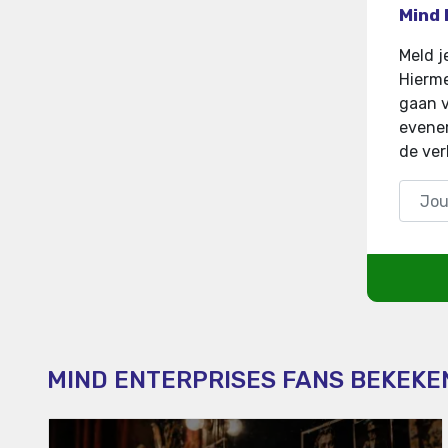
Mind 
Meld j
Hierme
gaan v
evenem
de ver
MIND ENTERPRISES FANS BEKEKE