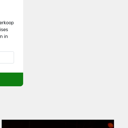
verkoop
ises
n in