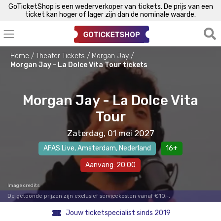
GoTicketShop is een wederverkoper van tickets. De prijs van een
ticket kan hoger of lager zijn dan de nominale waarde.
Home
Theater Tickets
Morgan Jay
Morgan Jay - La Dolce Vita Tour tickets
Morgan Jay - La Dolce Vita
Tour
Zaterdag, 01 mei 2027
AFAS Live
,
Amsterdam
, Nederland
16+
Aanvang: 20:00
Image credits
De getoonde prijzen zijn exclusief servicekosten vanaf €10,-.
Jouw ticketspecialist sinds 2019