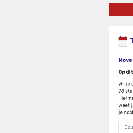
Move 
Op di
Wil je
78 sta
Hierme
weet j
je noo