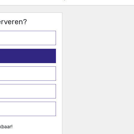
serveren?
kbaar!