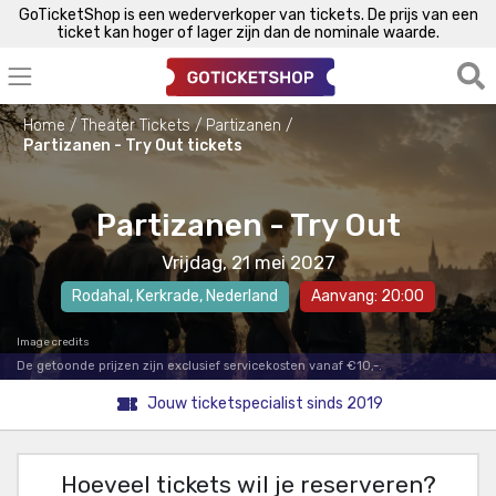
GoTicketShop is een wederverkoper van tickets. De prijs van een
ticket kan hoger of lager zijn dan de nominale waarde.
Home
Theater Tickets
Partizanen
Partizanen - Try Out tickets
Partizanen - Try Out
Vrijdag, 21 mei 2027
Rodahal
,
Kerkrade
, Nederland
Aanvang: 20:00
Image credits
De getoonde prijzen zijn exclusief servicekosten vanaf €10,-.
Jouw ticketspecialist sinds 2019
Hoeveel tickets wil je reserveren?