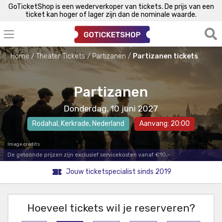
GoTicketShop is een wederverkoper van tickets. De prijs van een
ticket kan hoger of lager zijn dan de nominale waarde.
Home
Theater Tickets
Partizanen
Partizanen tickets
Partizanen
Donderdag, 10 juni 2027
Rodahal
,
Kerkrade
, Nederland
Aanvang: 20:00
Image credits
De getoonde prijzen zijn exclusief servicekosten vanaf €10,-.
Jouw ticketspecialist sinds 2019
Hoeveel tickets wil je reserveren?