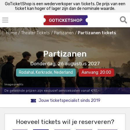
GoTicketShop is een wederverkoper van tickets. De prijs van een
ticket kan hoger of lager zijn dan de nominale waarde.
Home
Theater Tickets
Partizanen
Partizanen tickets
Partizanen
Donderdag, 26 augustus 2027
Rodahal
,
Kerkrade
, Nederland
Aanvang: 20:00
Image credits
De getoonde prijzen zijn exclusief servicekosten vanaf €10,-.
Jouw ticketspecialist sinds 2019
Hoeveel tickets wil je reserveren?