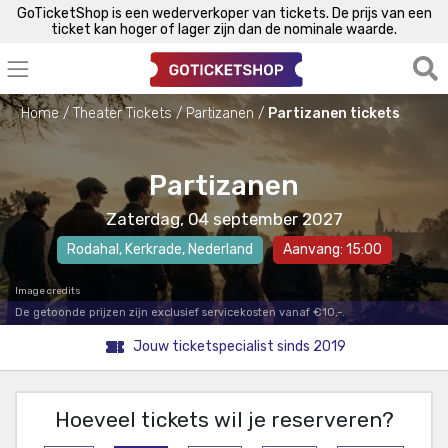
GoTicketShop is een wederverkoper van tickets. De prijs van een
ticket kan hoger of lager zijn dan de nominale waarde.
Home
Theater Tickets
Partizanen
Partizanen tickets
Partizanen
Zaterdag, 04 september 2027
Rodahal
,
Kerkrade
, Nederland
Aanvang: 15:00
Image credits
De getoonde prijzen zijn exclusief servicekosten vanaf €10,-.
Jouw ticketspecialist sinds 2019
Hoeveel tickets wil je reserveren?