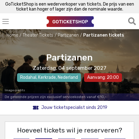
GoTicketShop is een wederverkoper van tickets. De prijs van een
ticket kan hoger of lager zijn dan de nominale waarde.
Home
Theater Tickets
Partizanen
Partizanen tickets
Partizanen
Zaterdag, 04 september 2027
Rodahal
,
Kerkrade
, Nederland
Aanvang: 20:00
Image credits
De getoonde prijzen zijn exclusief servicekosten vanaf €10,-.
Jouw ticketspecialist sinds 2019
Hoeveel tickets wil je reserveren?