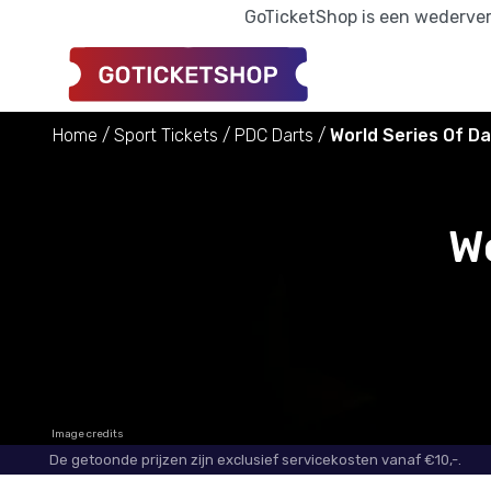
GoTicketShop is een wederverk
Home
Sport Tickets
PDC Darts
World Series Of Da
Wo
Image credits
De getoonde prijzen zijn exclusief servicekosten vanaf €10,-.