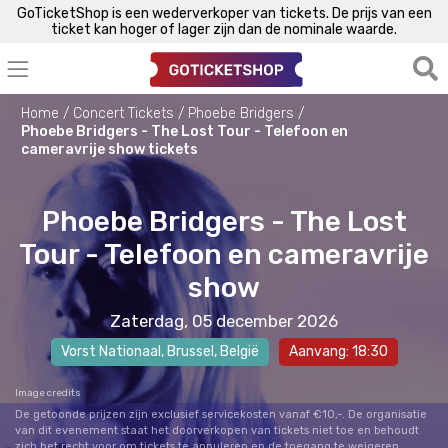
GoTicketShop is een wederverkoper van tickets. De prijs van een
ticket kan hoger of lager zijn dan de nominale waarde.
Home
Concert Tickets
Phoebe Bridgers
Phoebe Bridgers - The Lost Tour - Telefoon en
cameravrije show tickets
Phoebe Bridgers - The Lost
Tour - Telefoon en cameravrije
show
Zaterdag, 05 december 2026
Vorst Nationaal
,
Brussel
, België
Aanvang: 18:30
Image credits
De getoonde prijzen zijn exclusief servicekosten vanaf €10,-. De organisatie
van dit evenement staat het doorverkopen van tickets niet toe en behoudt
zich het recht voor om tickets te annuleren en de toegang te weigeren.