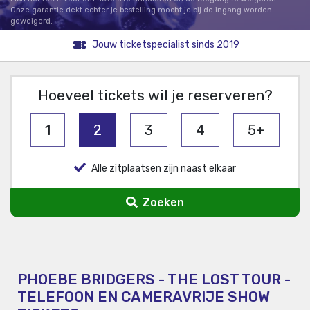
Onze garantie dekt echter je bestelling mocht je bij de ingang worden
geweigerd.
Jouw ticketspecialist sinds 2019
Hoeveel tickets wil je reserveren?
1
2
3
4
5+
Alle zitplaatsen zijn naast elkaar
Zoeken
PHOEBE BRIDGERS - THE LOST TOUR -
TELEFOON EN CAMERAVRIJE SHOW